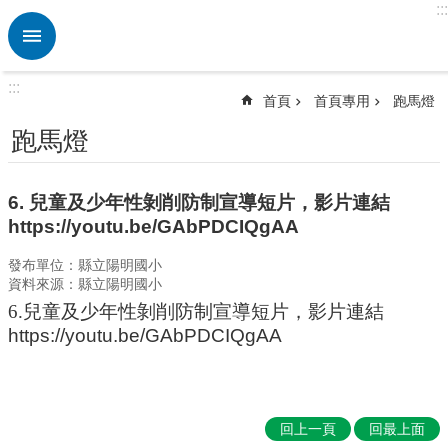
:::
跳到主要內容區塊
進
階
搜
:::
尋
首頁
首頁專用
跑馬燈
熱
跑馬燈
門
關
鍵
6. 兒童及少年性剝削防制宣導短片，影片連結
字
https://youtu.be/GAbPDCIQgAA
認
發布單位：縣立陽明國小
識
資料來源：縣立陽明國小
本
6.兒童及少年性剝削防制宣導短片，影片連結
校
https://youtu.be/GAbPDCIQgAA
行
政
處
室
回上一頁
回最上面