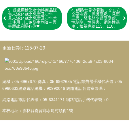
教
師
5. 遊戲用槍業者勿將商品販
4. 網路世界停看聽，交友安
專
售未滿14歲之兒童及少年，
全要注意，保護隱私，見面
且未滿14歲之兒童及少年禁
三思，發現兒少遭受受虐、
區
止使用，以免發生危險～雲
性剝削、性侵害、網路性霸
林縣政府關心你❤
凌，檢舉專線113、110。
學
生
專
:::
更新日期
115-07-29
區
教
學
專
區
總機：05-6967670 傳真：05-6962635 電話節費器手機代表號：05-
校
6960633網路電話總機：90990046 網路電話各處室號碼：
務
網路電話市話代表號：05-6341171 網路電話手機代表號：0
E
化
本校地址：雲林縣崙背鄉水尾村頂街1號
陽
明
國