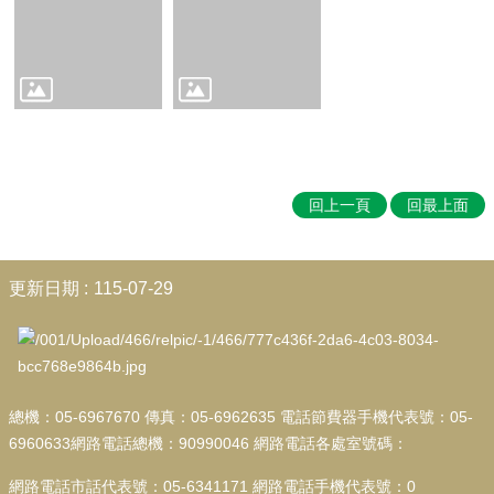
教
師
專
區
學
生
專
區
回上一頁
回最上面
教
學
:::
專
更新日期
115-07-29
區
校
務
E
化
總機：05-6967670 傳真：05-6962635 電話節費器手機代表號：05-
6960633網路電話總機：90990046 網路電話各處室號碼：
陽
明
網路電話市話代表號：05-6341171 網路電話手機代表號：0
國