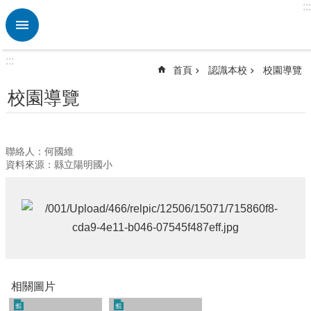
:::
跳到主要內容區塊
進
階
搜
:::
尋
首頁
認識本校
校園導覽
熱
校園導覽
門
關
鍵
字
聯絡人：何國維
資料來源：縣立陽明國小
認
識
本
校
行
政
處
相關圖片
室